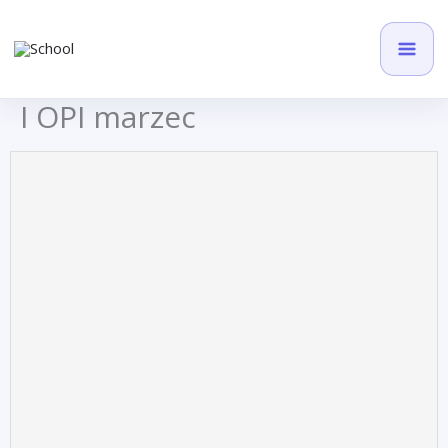
Przejdź
do
treści
I OPI marzec