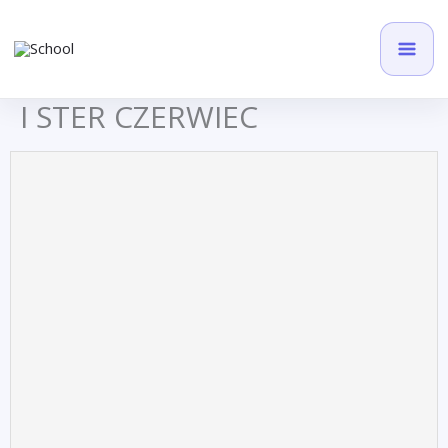
Przejdź
do
treści
I STER CZERWIEC