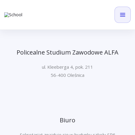
Przejdź
do
treści
Policealne Studium Zawodowe ALFA
ul. Kleeberga 4, pok. 211
56-400 Oleśnica
Biuro
Sekretariat znajduje się w budynku szkoły SP6