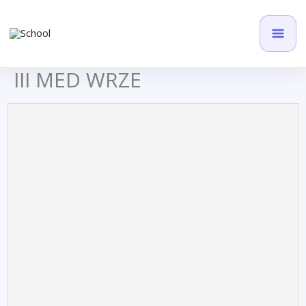
Przejdź
do
treści
III MED WRZE