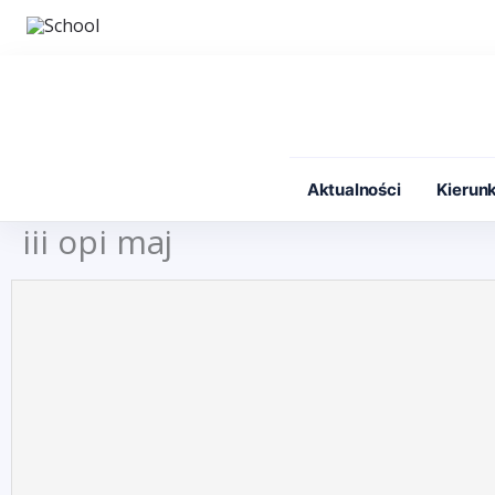
Przejdź
do
treści
Aktualności
Kierunk
iii opi maj