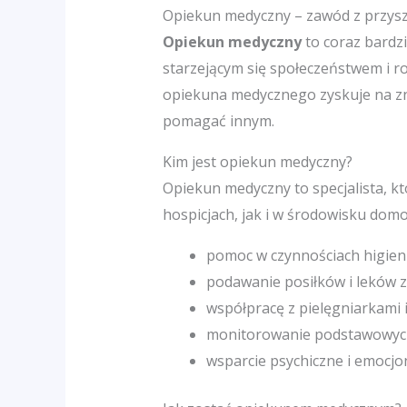
Opiekun medyczny – zawód z przysz
Opiekun medyczny
to coraz bardz
starzejącym się społeczeństwem i 
opiekuna medycznego zyskuje na zna
pomagać innym.
Kim jest opiekun medyczny?
Opiekun medyczny to specjalista, k
hospicjach, jak i w środowisku domo
pomoc w czynnościach higien
podawanie posiłków i leków 
współpracę z pielęgniarkami i
monitorowanie podstawowyc
wsparcie psychiczne i emocjo