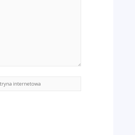
yna
rnetowa