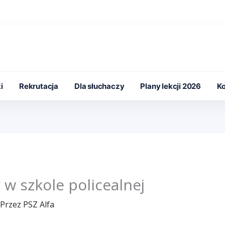
i
Rekrutacja
Dla słuchaczy
Plany lekcji 2026
Ko
w szkole policealnej
 Przez
PSZ Alfa