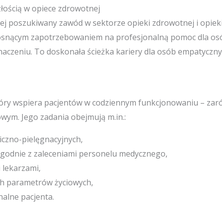
łością w opiece zdrowotnej
iej poszukiwany zawód w sektorze opieki zdrowotnej i opiek
rosnącym zapotrzebowaniem na profesjonalną pomoc dla osób
czeniu. To doskonała ścieżka kariery dla osób empatycznyc
tóry wspiera pacjentów w codziennym funkcjonowaniu – zaró
wym. Jego zadania obejmują m.in.:
iczno-pielęgnacyjnych,
zgodnie z zaleceniami personelu medycznego,
 lekarzami,
h parametrów życiowych,
nalne pacjenta.